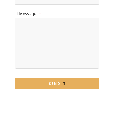
Message
*
SEND
This
field
should